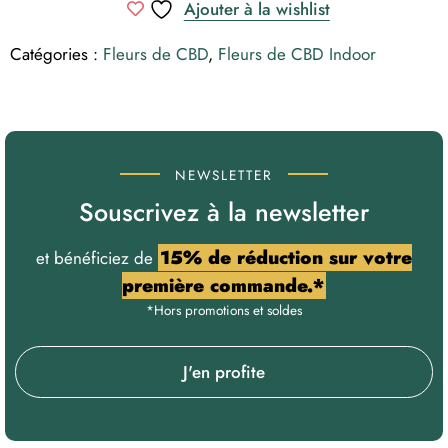
Ajouter à la wishlist
Fleurs
de
CBD
Catégories :
Fleurs de CBD
,
Fleurs de CBD Indoor
NEWSLETTER
Souscrivez à la newsletter
15% de réduction sur votre
et bénéficiez de
première commande.*
*Hors promotions et soldes
J'en profite