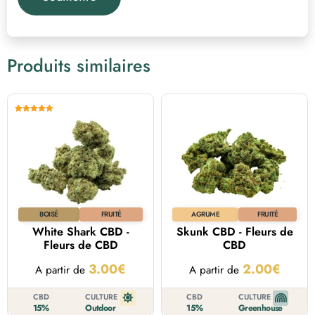
Produits similaires
Note
5.00
sur 5
BOISÉ
FRUITÉ
AGRUME
FRUITÉ
White Shark CBD -
Skunk CBD - Fleurs de
Fleurs de CBD
CBD
3.00
€
2.00
€
A partir de
A partir de
CBD
CULTURE
CBD
CULTURE
15%
Outdoor
15%
Greenhouse