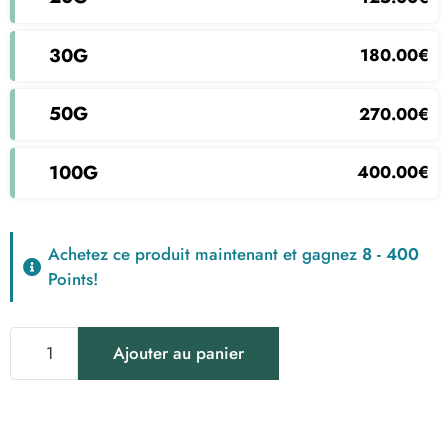
30g
180.00
€
50g
270.00
€
100g
400.00
€
Achetez ce produit maintenant et gagnez
8 - 400
Points!
quantité
Ajouter au panier
de
Amnesia
Haze
CBD
-