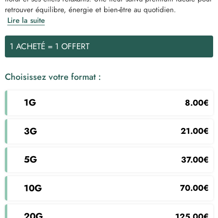
retrouver équilibre, énergie et bien-être au quotidien.
Lire la suite
1 ACHETÉ = 1 OFFERT
Choisissez votre format :
1g
8.00
€
3g
21.00
€
5g
37.00
€
10g
70.00
€
20g
125.00
€