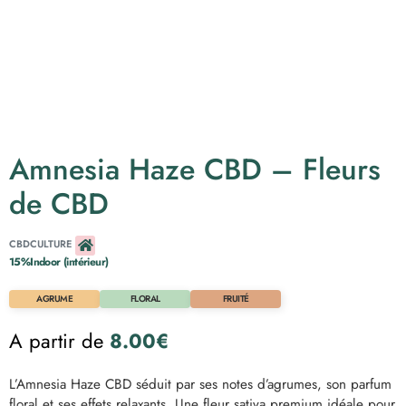
Amnesia Haze CBD – Fleurs
de CBD
CBD
CULTURE
15%
Indoor
(intérieur)
AGRUME
FLORAL
FRUITÉ
A partir de
8.00
€
L’Amnesia Haze CBD séduit par ses notes d’agrumes, son parfum
floral et ses effets relaxants. Une fleur sativa premium idéale pour