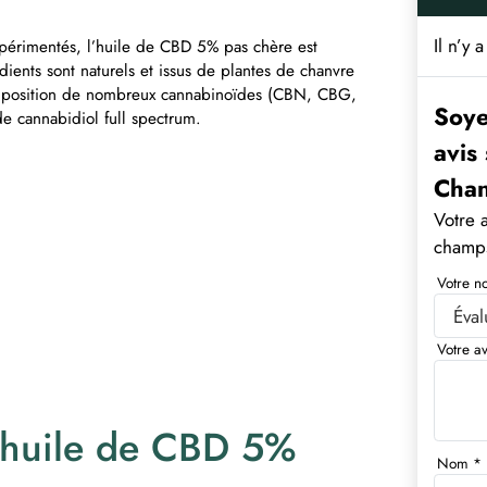
Il n’y 
xpérimentés, l’huile de CBD 5% pas chère est
ients sont naturels et issus de plantes de chanvre
omposition de nombreux cannabinoïdes (CBN, CBG,
Soye
de cannabidiol full spectrum.
avis
Chan
Votre 
champs
Votre n
Votre a
l’huile de CBD 5%
Nom
*