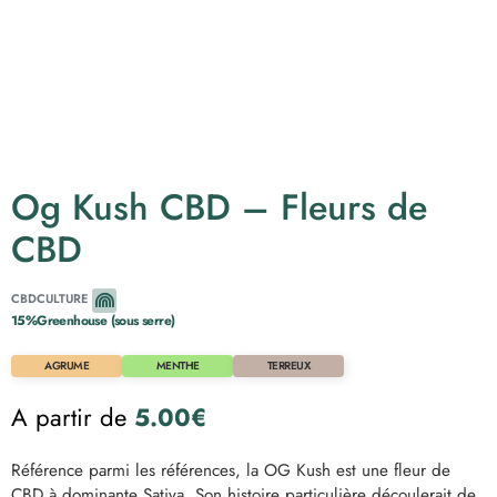
Og Kush CBD – Fleurs de
CBD
CBD
CULTURE
15%
Greenhouse
(sous serre)
AGRUME
MENTHE
TERREUX
A partir de
5.00
€
Référence parmi les références, la OG Kush est une fleur de
CBD à dominante Sativa. Son histoire particulière découlerait de