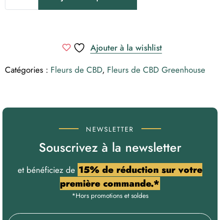
Og
Kush
CBD
-
Ajouter à la wishlist
Fleurs
de
CBD
Catégories :
Fleurs de CBD
,
Fleurs de CBD Greenhouse
NEWSLETTER
Souscrivez à la newsletter
15% de réduction sur votre
et bénéficiez de
première commande.*
*Hors promotions et soldes