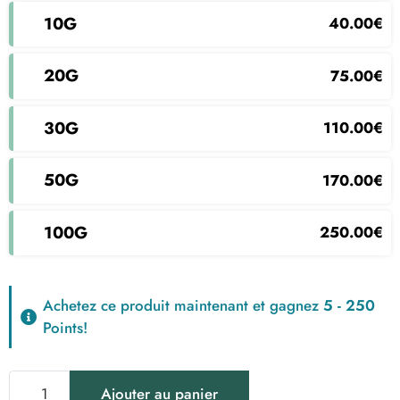
10g
40.00
€
20g
75.00
€
30g
110.00
€
50g
170.00
€
100g
250.00
€
Achetez ce produit maintenant et gagnez
5 - 250
Points!
quantité
Ajouter au panier
de