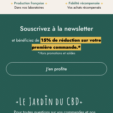
Production française
Fidélité récompensée
Dans nos laboratoires
Vos achats récompensés
Souscrivez à la newsletter
15% de réduction sur votre
et bénéficiez de
première commande.*
*Hors promotions et soldes
J'en profite
Pour toutes questions sur vos commandes et nos