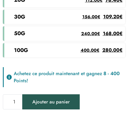
112.00
€
30g
Le prix initial était :
Le prix actue
109.20
€
156.00
€
50g
Le prix initial était :
Le prix actue
168.00
€
240.00
€
100g
Le prix initial était :
Le prix actue
280.00
€
400.00
€
Achetez ce produit maintenant et gagnez
8 - 400
Points!
quantité
Ajouter au panier
de
Résine
3x
Filtré
50%