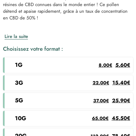
résines de CBD connues dans le monde entier ! Ce pollen
à
5.60€
détend et apaise rapidement, grâce à un taux de concentration
400.00€
à
en CBD de 50% !
280.00€
Lire la suite
Choisissez votre format :
1g
Le prix initial ét
Le prix act
5.60
€
8.00
€
3g
Le prix initial était
Le prix actu
15.40
€
22.00
€
5g
Le prix initial était
Le prix actu
25.90
€
37.00
€
10g
Le prix initial était
Le prix actu
45.50
€
65.00
€
20g
Le prix initial était 
Le prix actu
78.40
€