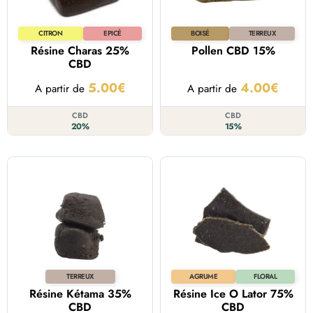
CITRON
EPICÉ
BOISÉ
TERREUX
Résine Charas 25%
Pollen CBD 15%
CBD
5.00
€
4.00
€
A partir de
A partir de
CBD
CBD
20%
15%
TERREUX
AGRUME
FLORAL
Résine Kétama 35%
Résine Ice O Lator 75%
CBD
CBD