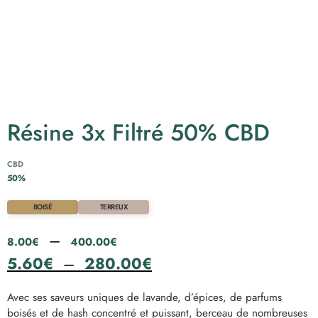
Résine 3x Filtré 50% CBD
CBD
50%
BOISÉ
TERREUX
Plage
–
8.00
€
400.00
€
de
Plage
5.60
€
–
280.00
€
prix :
de
Avec ses saveurs uniques de lavande, d’épices, de parfums
8.00€
prix :
boisés et de hash concentré et puissant, berceau de nombreuses